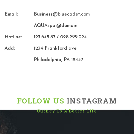
Email:
Business@bluecadet.com
AQUAspa.@domain
Hotline:
123.645.87 / 028.299.024
Add:
1234 Frankford ave
Philadelphia, PA 12457
FOLLOW US
INSTAGRAM
Ourney To A Better Life